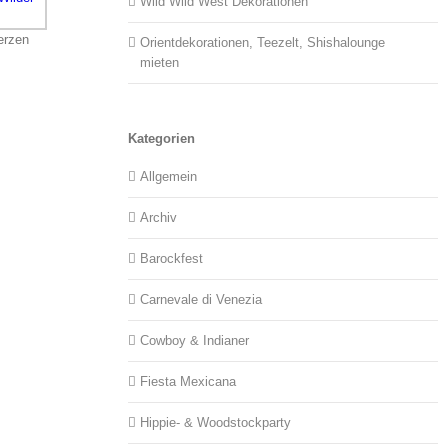
Wild Wild West Dekorationen
erzen
Orientdekorationen, Teezelt, Shishalounge
mieten
Kategorien
Allgemein
Archiv
Barockfest
Carnevale di Venezia
Cowboy & Indianer
Fiesta Mexicana
Hippie- & Woodstockparty