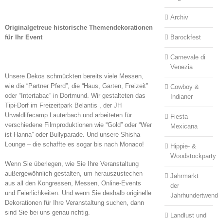
Archiv
Originalgetreue historische Themendekorationen
für Ihr Event
Barockfest
Carnevale di
Venezia
Unsere Dekos schmückten bereits viele Messen,
wie die “Partner Pferd”, die “Haus, Garten, Freizeit”
Cowboy &
oder “Intertabac” in Dortmund. Wir gestalteten das
Indianer
Tipi-Dorf im Freizeitpark Belantis , der JH
Urwaldlifecamp Lauterbach und arbeiteten für
Fiesta
verschiedene Filmproduktionen wie “Gold” oder “Wer
Mexicana
ist Hanna” oder Bullyparade. Und unsere Shisha
Lounge – die schaffte es sogar bis nach Monaco!
Hippie- &
Woodstockparty
Wenn Sie überlegen, wie Sie Ihre Veranstaltung
außergewöhnlich gestalten, um herauszustechen
Jahrmarkt
aus all den Kongressen, Messen, Online-Events
der
und Feierlichkeiten. Und wenn Sie deshalb originelle
Jahrhundertwen
Dekorationen für Ihre Veranstaltung suchen, dann
sind Sie bei uns genau richtig.
Landlust und