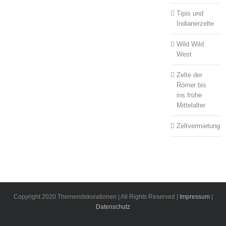
Tipis und
Indianerzelte
Wild Wild
West
Zelte der
Römer bis
ins frühe
Mittelalter
Zeltvermietung
Copyright 2020 Themendekorationen | All Rights Reserved |
Impressum
|
Datenschutz