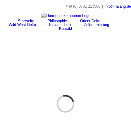
Skip
+49 (0) 3731 213580
|
info@halang.de
to
content
Startseite
Philosophie
Orient Deko
Wild West Deko
Indianerdeko
Zeltvermietung
Kontakt
Loading...