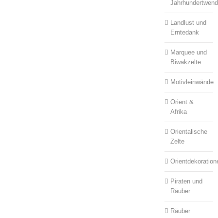
Jahrhundertwen
Landlust und
Erntedank
Marquee und
Biwakzelte
Motivleinwände
Orient &
Afrika
Orientalische
Zelte
Orientdekoration
Piraten und
Räuber
Räuber