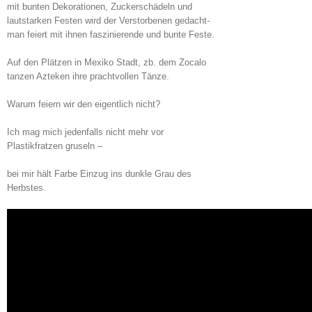
mit bunten Dekorationen, Zuckerschädeln und
lautstarken Festen wird der Verstorbenen gedacht-
man feiert mit ihnen faszinierende und bunte Feste.
Auf den Plätzen in Mexiko Stadt, zb. dem Zocalo
tanzen Azteken ihre prachtvollen Tänze.
Warum feiern wir den eigentlich nicht?
Ich mag mich jedenfalls nicht mehr vor
Plastikfratzen gruseln –
bei mir hält Farbe Einzug ins dunkle Grau des
Herbstes.