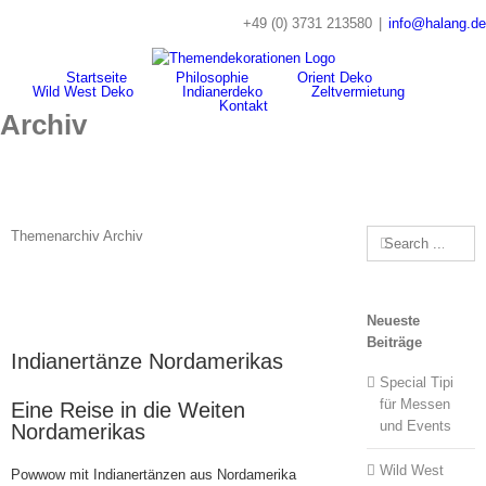
Skip
+49 (0) 3731 213580
|
info@halang.de
to
content
Startseite
Philosophie
Orient Deko
Wild West Deko
Indianerdeko
Zeltvermietung
Kontakt
Archiv
Search
Themenarchiv Archiv
for:
Neueste
Beiträge
Indianertänze Nordamerikas
Special Tipi
für Messen
Eine Reise in die Weiten
und Events
Nordamerikas
Wild West
Powwow mit Indianertänzen aus Nordamerika