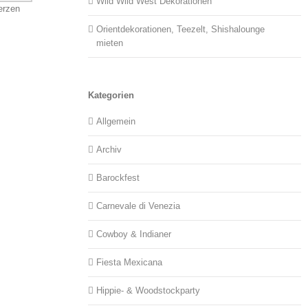
Wild Wild West Dekorationen
erzen
Orientdekorationen, Teezelt, Shishalounge
mieten
Kategorien
Allgemein
Archiv
Barockfest
Carnevale di Venezia
Cowboy & Indianer
Fiesta Mexicana
Hippie- & Woodstockparty