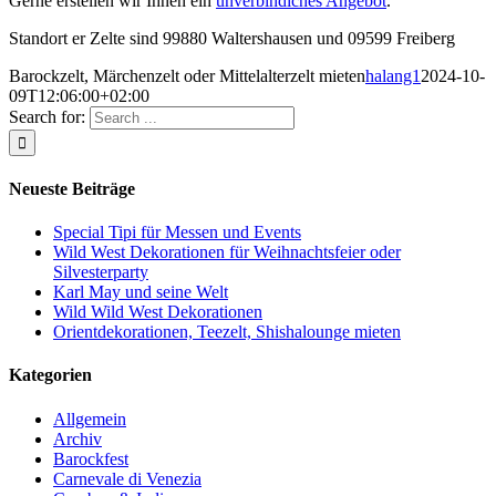
Gerne erstellen wir Ihnen ein
unverbindiches Angebot
.
Standort er Zelte sind 99880 Waltershausen und 09599 Freiberg
Barockzelt, Märchenzelt oder Mittelalterzelt mieten
halang1
2024-10-
09T12:06:00+02:00
Search for:
Neueste Beiträge
Special Tipi für Messen und Events
Wild West Dekorationen für Weihnachtsfeier oder
Silvesterparty
Karl May und seine Welt
Wild Wild West Dekorationen
Orientdekorationen, Teezelt, Shishalounge mieten
Kategorien
Allgemein
Archiv
Barockfest
Carnevale di Venezia