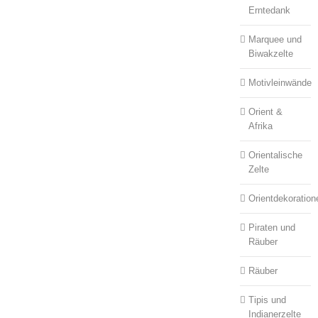
Erntedank
Marquee und
Biwakzelte
Motivleinwände
Orient &
Afrika
Orientalische
Zelte
Orientdekoration
Piraten und
Räuber
Räuber
Tipis und
Indianerzelte