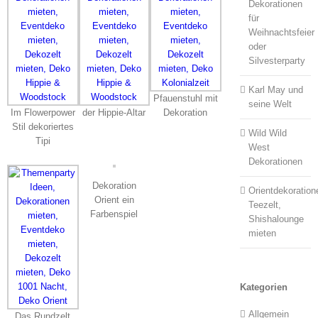
Dekorationen
für
Weihnachtsfeier
oder
Silvesterparty
Karl May und
Pfauenstuhl mit
seine Welt
Im Flowerpower
der Hippie-Altar
Dekoration
Stil dekoriertes
Wild Wild
Tipi
West
Dekorationen
Dekoration
Orientdekoration
Orient ein
Teezelt,
Farbenspiel
Shishalounge
mieten
Kategorien
Allgemein
Das Rundzelt