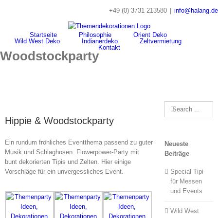
Skip
+49 (0) 3731 213580
|
info@halang.de
to
content
Startseite
Philosophie
Orient Deko
Wild West Deko
Indianerdeko
Zeltvermietung
Kontakt
Woodstockparty
Search
for:
Hippie & Woodstockparty
Ein rundum fröhliches Eventthema passend zu guter
Neueste
Musik und Schlaghosen. Flowerpower-Party mit
Beiträge
bunt dekorierten Tipis und Zelten. Hier einige
Vorschläge für ein unvergessliches Event.
Special Tipi
für Messen
und Events
Wild West