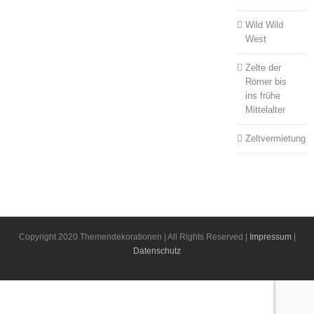
Wild Wild
West
Zelte der
Römer bis
ins frühe
Mittelalter
Zeltvermietung
Copyright 2020 Themendekorationen | All Rights Reserved |
Impressum
|
Datenschutz