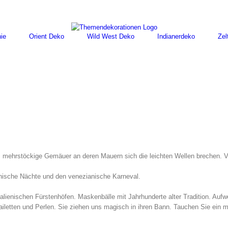
ie
Orient Deko
Wild West Deko
Indianerdeko
Zel
te, mehrstöckige Gemäuer an deren Mauern sich die leichten Wellen brechen.
nische Nächte und den venezianische Karneval.
alienischen Fürstenhöfen. Maskenbälle mit Jahrhunderte alter Tradition. Auf
Pailetten und Perlen. Sie ziehen uns magisch in ihren Bann. Tauchen Sie ein m