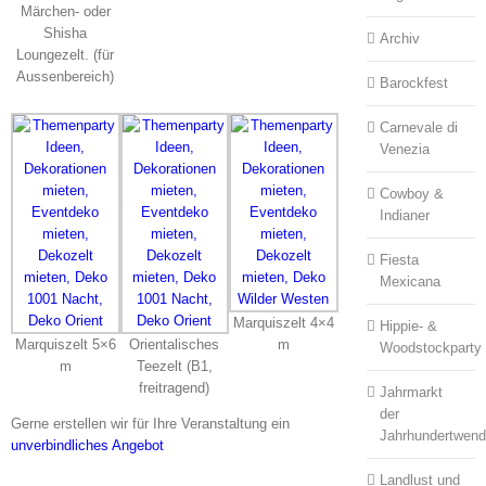
Märchen- oder
Shisha
Archiv
Loungezelt. (für
Aussenbereich)
Barockfest
Carnevale di
Venezia
Cowboy &
Indianer
Fiesta
Mexicana
Marquiszelt 4×4
Hippie- &
Marquiszelt 5×6
Orientalisches
m
Woodstockparty
m
Teezelt (B1,
freitragend)
Jahrmarkt
der
Gerne erstellen wir für Ihre Veranstaltung ein
Jahrhundertwen
unverbindliches Angebot
Landlust und