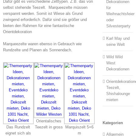
Dafür gibt es verschiedene Zelttypen. Z.B. das von
Dekorationen
selbst stehende Teezelt. Marqueezelte müssen
für
verspannt werden. Somit ist Wiese als Grund
Weihnachtsfeier
zwingend erforderlich. Dafür sind sie größer und
oder
bieten den Rahmen für eine fantastische
Silvesterparty
Orientdekoration
Karl May und
Marqueezelte waren ebenso in Gebrauch wie
seine Welt
Rundzelte und Planen als Sonnendach.
Wild Wild
West
Dekorationen
Orientdekoration
Teezelt,
Shishalounge
mieten
Orientalisches
Kategorien
Das Rundzelt
Teezelt in gross
Marquiszelt 5×6
eignet sich als
m
Allgemein