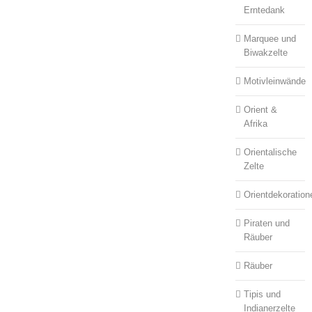
Erntedank
Marquee und
Biwakzelte
Motivleinwände
Orient &
Afrika
Orientalische
Zelte
Orientdekoration
Piraten und
Räuber
Räuber
Tipis und
Indianerzelte