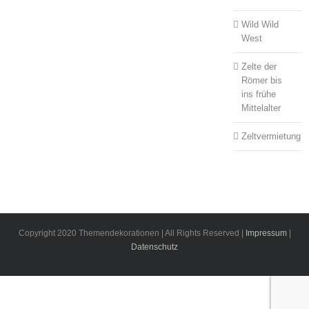
Wild Wild
West
Zelte der
Römer bis
ins frühe
Mittelalter
Zeltvermietung
Copyright 2020 Themendekorationen | All Rights Reserved |
Impressum
|
Datenschutz