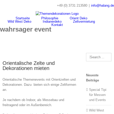
Skip
+49 (0) 3731 213580
|
info@halang.de
to
content
Startseite
Philosophie
Orient Deko
Wild West Deko
Indianerdeko
Zeltvermietung
Kontakt
wahrsager event
Search
for:
Orientalische Zelte und
Dekorationen mieten
Neueste
Orientalische Themenevents mit Orientzelten und
Beiträge
Dekorationen. Dazu bieten sich einige Zeltformen
an.
Special Tipi
für Messen
Je nachdem ob Indoor, als Messebau und
und Events
freitragend oder im Außenbereich.
Wild West