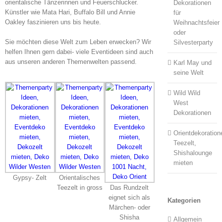
orientalische Tänzerinnen und Feuerschlucker.
Dekorationen
Künstler wie Mata Hari, Buffalo Bill und Annie
für
Oakley faszinieren uns bis heute.
Weihnachtsfeier
oder
Sie möchten diese Welt zum Leben erwecken? Wir
Silvesterparty
helfen Ihnen gern dabei- viele Eventideen sind auch
aus unseren anderen Themenwelten passend.
Karl May und
seine Welt
Wild Wild
West
Dekorationen
Orientdekoration
Teezelt,
Shishalounge
mieten
Gypsy- Zelt
Orientalisches
Teezelt in gross
Das Rundzelt
eignet sich als
Kategorien
Märchen- oder
Shisha
Allgemein