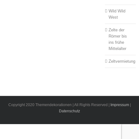
Wild Wild
West
Zelte der
Römer bis
ins frühe
Mittelalter
Zeltvermietung
Copyright 2020 Themendekorationen | All Rights Reserved |
Impressum
|
Datenschutz