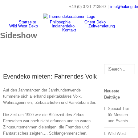
Skip
+49 (0) 3731 213580
|
info@halang.de
to
content
Startseite
Philosophie
Orient Deko
Wild West Deko
Indianerdeko
Zeltvermietung
Kontakt
Sideshow
Search
for:
Evendeko mieten: Fahrendes Volk
Auf den Jahrmärkten der Jahrhundertwende
Neueste
tummelte sich allerhand spektakuläres Volk,
Beiträge
Wahrsagerinnen, Zirkusartisten und Varietèkünstler.
Special Tipi
Die Zeit um 1900 war die Blütezeit des Zirkus.
für Messen
Fernsehen war noch nicht erfunden und so waren
und Events
Zirkusunternehmen diejenigen, die Fremdes und
Fantastisches zeigten…. Schlangenmenschen,
Wild West