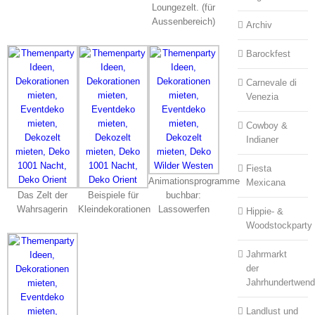
Loungezelt. (für
Aussenbereich)
Archiv
Barockfest
Carnevale di
Venezia
Cowboy &
Indianer
Fiesta
Animationsprogramme
Mexicana
Das Zelt der
Beispiele für
buchbar:
Wahrsagerin
Kleindekorationen
Lassowerfen
Hippie- &
Woodstockparty
Jahrmarkt
der
Jahrhundertwen
Landlust und