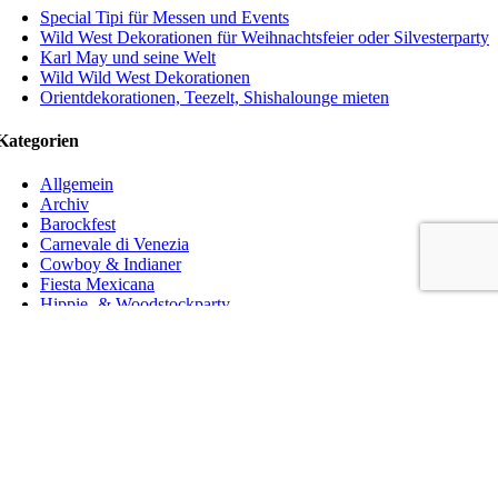
Special Tipi für Messen und Events
Wild West Dekorationen für Weihnachtsfeier oder Silvesterparty
Karl May und seine Welt
Wild Wild West Dekorationen
Orientdekorationen, Teezelt, Shishalounge mieten
Kategorien
Allgemein
Archiv
Barockfest
Carnevale di Venezia
Cowboy & Indianer
Fiesta Mexicana
Hippie- & Woodstockparty
Jahrmarkt der Jahrhundertwende
Landlust und Erntedank
Marquee und Biwakzelte
Motivleinwände
Orient & Afrika
Orientalische Zelte
Orientdekorationen
Piraten und Räuber
Räuber