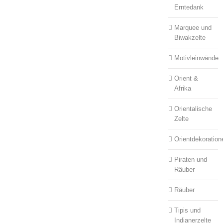
Erntedank
Marquee und
Biwakzelte
Motivleinwände
Orient &
Afrika
Orientalische
Zelte
Orientdekoration
Piraten und
Räuber
Räuber
Tipis und
Indianerzelte