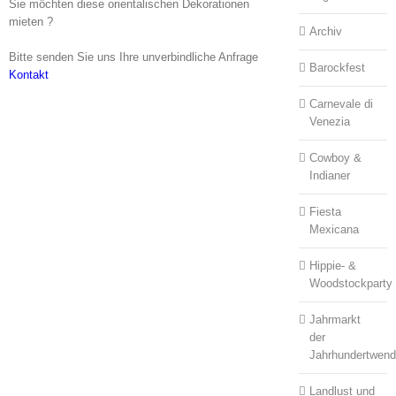
Sie möchten diese orientalischen Dekorationen
mieten ?
Archiv
Bitte senden Sie uns Ihre unverbindliche Anfrage
Barockfest
Kontakt
Carnevale di
Venezia
Cowboy &
Indianer
Fiesta
Mexicana
Hippie- &
Woodstockparty
Jahrmarkt
der
Jahrhundertwen
Landlust und