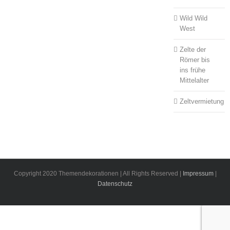
Wild Wild
West
Zelte der
Römer bis
ins frühe
Mittelalter
Zeltvermietung
Copyright 2020 Themendekorationen | All Rights Reserved |
Impressum
|
Datenschutz