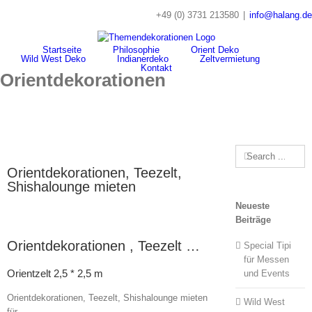
Skip
+49 (0) 3731 213580
|
info@halang.de
to
content
Startseite
Philosophie
Orient Deko
Wild West Deko
Indianerdeko
Zeltvermietung
Kontakt
Orientdekorationen
Search
for:
Orientdekorationen, Teezelt,
Shishalounge mieten
Neueste
Beiträge
Orientdekorationen , Teezelt …
Special Tipi
für Messen
Orientzelt 2,5 * 2,5 m
und Events
Orientdekorationen, Teezelt, Shishalounge mieten
Wild West
für