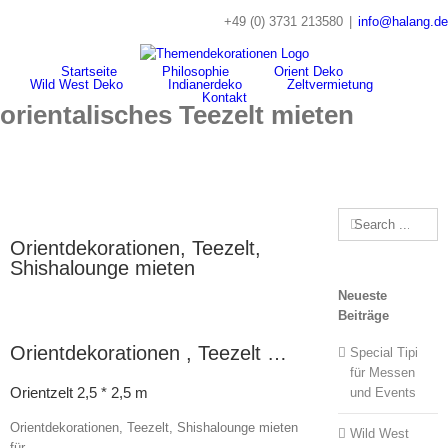
Skip
+49 (0) 3731 213580
|
info@halang.de
to
content
Startseite
Philosophie
Orient Deko
Wild West Deko
Indianerdeko
Zeltvermietung
Kontakt
orientalisches Teezelt mieten
Search
for:
Orientdekorationen, Teezelt,
Shishalounge mieten
Neueste
Beiträge
Orientdekorationen , Teezelt …
Special Tipi
für Messen
Orientzelt 2,5 * 2,5 m
und Events
Orientdekorationen, Teezelt, Shishalounge mieten
Wild West
für