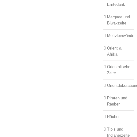
Erntedank
Marquee und
Biwakzelte
Motivleinwände
Orient &
Afrika
Orientalische
Zelte
Orientdekoration
Piraten und
Räuber
Räuber
Tipis und
Indianerzelte