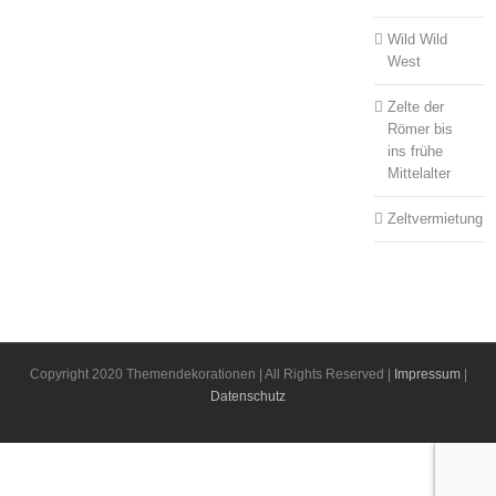
Wild Wild
West
Zelte der
Römer bis
ins frühe
Mittelalter
Zeltvermietung
Copyright 2020 Themendekorationen | All Rights Reserved |
Impressum
|
Datenschutz