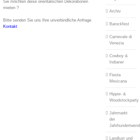
Sie möchten diese orientalischen Dekorationen
mieten ?
Archiv
Bitte senden Sie uns Ihre unverbindliche Anfrage
Barockfest
Kontakt
Carnevale di
Venezia
Cowboy &
Indianer
Fiesta
Mexicana
Hippie- &
Woodstockparty
Jahrmarkt
der
Jahrhundertwen
Landlust und