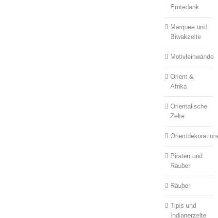
Erntedank
Marquee und
Biwakzelte
Motivleinwände
Orient &
Afrika
Orientalische
Zelte
Orientdekoration
Piraten und
Räuber
Räuber
Tipis und
Indianerzelte