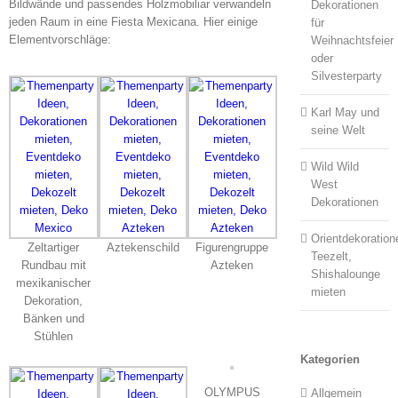
Bildwände und passendes Holzmobiliar verwandeln
Dekorationen
jeden Raum in eine Fiesta Mexicana. Hier einige
für
Elementvorschläge:
Weihnachtsfeier
oder
Silvesterparty
Karl May und
seine Welt
Wild Wild
West
Dekorationen
Orientdekoration
Zeltartiger
Aztekenschild
Figurengruppe
Teezelt,
Rundbau mit
Azteken
Shishalounge
mexikanischer
mieten
Dekoration,
Bänken und
Stühlen
Kategorien
OLYMPUS
Allgemein