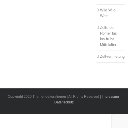
Wild Wild
West
Zelte der
Römer bis
ins frühe
Mittelalter
Zeltvermietung
Copyright 2020 Themendekorationen | All Rights Reserved |
Impressum
|
Datenschutz