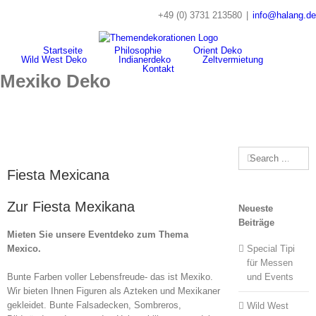
Skip
+49 (0) 3731 213580
|
info@halang.de
to
content
Startseite
Philosophie
Orient Deko
Wild West Deko
Indianerdeko
Zeltvermietung
Kontakt
Mexiko Deko
Search
for:
Fiesta Mexicana
Zur Fiesta Mexikana
Neueste
Beiträge
Mieten Sie unsere Eventdeko zum Thema
Mexico.
Special Tipi
für Messen
Bunte Farben voller Lebensfreude- das ist Mexiko.
und Events
Wir bieten Ihnen Figuren als Azteken und Mexikaner
gekleidet. Bunte Falsadecken, Sombreros,
Wild West