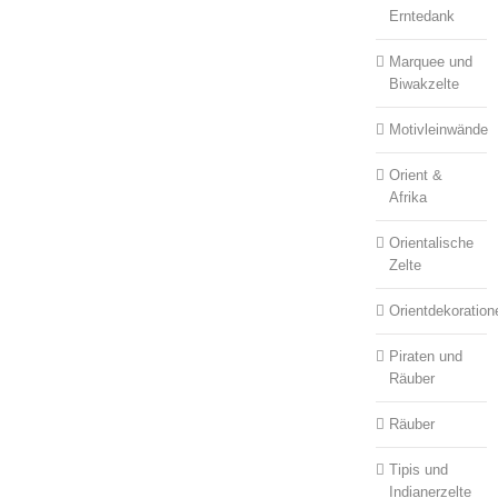
Erntedank
Marquee und
Biwakzelte
Motivleinwände
Orient &
Afrika
Orientalische
Zelte
Orientdekoration
Piraten und
Räuber
Räuber
Tipis und
Indianerzelte