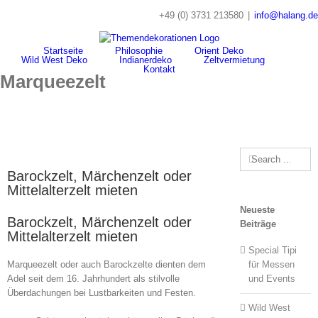
Skip
+49 (0) 3731 213580
|
info@halang.de
to
content
Startseite
Philosophie
Orient Deko
Wild West Deko
Indianerdeko
Zeltvermietung
Kontakt
Marqueezelt
Search
for:
Barockzelt, Märchenzelt oder
Mittelalterzelt mieten
Neueste
Barockzelt, Märchenzelt oder
Beiträge
Mittelalterzelt mieten
Special Tipi
Marqueezelt oder auch Barockzelte dienten dem
für Messen
Adel seit dem 16. Jahrhundert als stilvolle
und Events
Überdachungen bei Lustbarkeiten und Festen.
Wild West