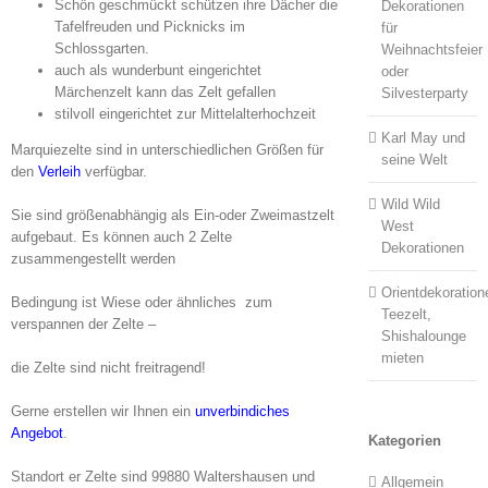
Schön geschmückt schützen ihre Dächer die
Dekorationen
Tafelfreuden und Picknicks im
für
Schlossgarten.
Weihnachtsfeier
auch als wunderbunt eingerichtet
oder
Märchenzelt kann das Zelt gefallen
Silvesterparty
stilvoll eingerichtet zur Mittelalterhochzeit
Karl May und
Marquiezelte sind in unterschiedlichen Größen für
seine Welt
den
Verleih
verfügbar.
Wild Wild
Sie sind größenabhängig als Ein-oder Zweimastzelt
West
aufgebaut. Es können auch 2 Zelte
Dekorationen
zusammengestellt werden
Orientdekoration
Bedingung ist Wiese oder ähnliches zum
Teezelt,
verspannen der Zelte –
Shishalounge
mieten
die Zelte sind nicht freitragend!
Gerne erstellen wir Ihnen ein
unverbindiches
Angebot
.
Kategorien
Standort er Zelte sind 99880 Waltershausen und
Allgemein