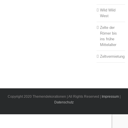
Wild Wild
West
Zelte der
Römer bis
ins frühe
Mittelalter
Zeltvermietung
Copyright 2020 Themendekorationen | All Rights Reserved |
Impressum
|
Datenschutz