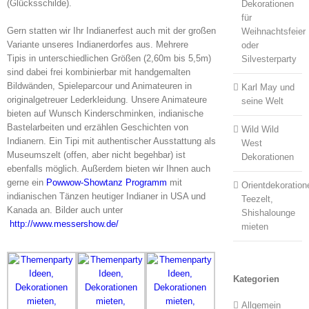
(Glücksschilde).
Dekorationen
für
Gern statten wir Ihr Indianerfest auch mit der großen
Weihnachtsfeier
Variante unseres Indianerdorfes aus. Mehrere
oder
Tipis in unterschiedlichen Größen (2,60m bis 5,5m)
Silvesterparty
sind dabei frei kombinierbar mit handgemalten
Bildwänden, Spieleparcour und Animateuren in
Karl May und
originalgetreuer Lederkleidung. Unsere Animateure
seine Welt
bieten auf Wunsch Kinderschminken, indianische
Bastelarbeiten und erzählen Geschichten von
Wild Wild
Indianern. Ein Tipi mit authentischer Ausstattung als
West
Museumszelt (offen, aber nicht begehbar) ist
Dekorationen
ebenfalls möglich. Außerdem bieten wir Ihnen auch
gerne ein
Powwow-Showtanz Programm
mit
Orientdekoration
indianischen Tänzen heutiger Indianer in USA und
Teezelt,
Kanada an. Bilder auch unter
Shishalounge
http://www.messershow.de/
mieten
Kategorien
Allgemein