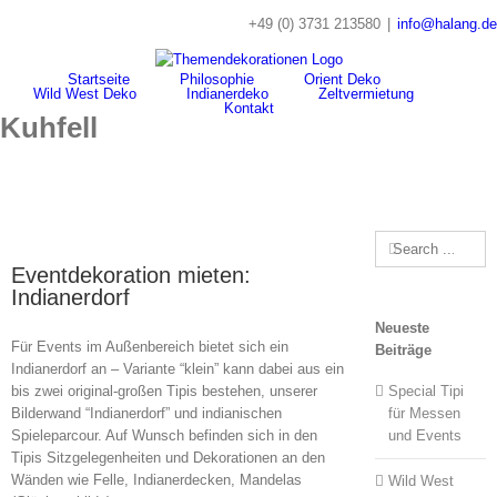
Skip
+49 (0) 3731 213580
|
info@halang.de
to
content
Startseite
Philosophie
Orient Deko
Wild West Deko
Indianerdeko
Zeltvermietung
Kontakt
Kuhfell
Search
for:
Eventdekoration mieten:
Indianerdorf
Neueste
Für Events im Außenbereich bietet sich ein
Beiträge
Indianerdorf an – Variante “klein” kann dabei aus ein
bis zwei original-großen Tipis bestehen, unserer
Special Tipi
Bilderwand “Indianerdorf” und indianischen
für Messen
Spieleparcour. Auf Wunsch befinden sich in den
und Events
Tipis Sitzgelegenheiten und Dekorationen an den
Wänden wie Felle, Indianerdecken, Mandelas
Wild West