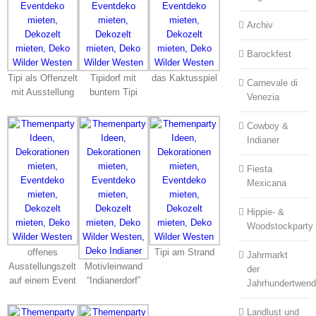
Archiv
Barockfest
Tipi als Offenzelt
Tipidorf mit
das Kaktusspiel
Carnevale di
mit Ausstellung
buntem Tipi
Venezia
Cowboy &
Indianer
Fiesta
Mexicana
Hippie- &
Woodstockparty
offenes
Tipi am Strand
Jahrmarkt
Ausstellungszelt
Motivleinwand
der
auf einem Event
“Indianerdorf”
Jahrhundertwen
Landlust und