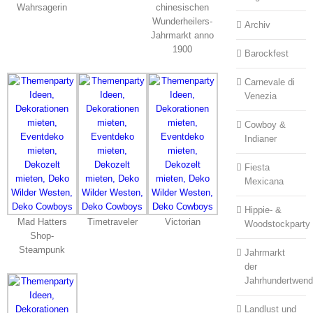
Wahrsagerin
chinesischen
Wunderheilers-
Archiv
Jahrmarkt anno
1900
Barockfest
Carnevale di
Venezia
Cowboy &
Indianer
Fiesta
Mexicana
Hippie- &
Mad Hatters
Timetraveler
Victorian
Woodstockparty
Shop-
Steampunk
Jahrmarkt
der
Jahrhundertwen
Landlust und