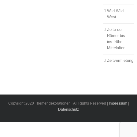
Wild Wild
West
Zelte der
Römer bis
ins frühe
Mittelalter
Zeltvermietung
Copyright 2020 Themendekorationen | All Rights Reserved |
Impressum
|
Datenschutz