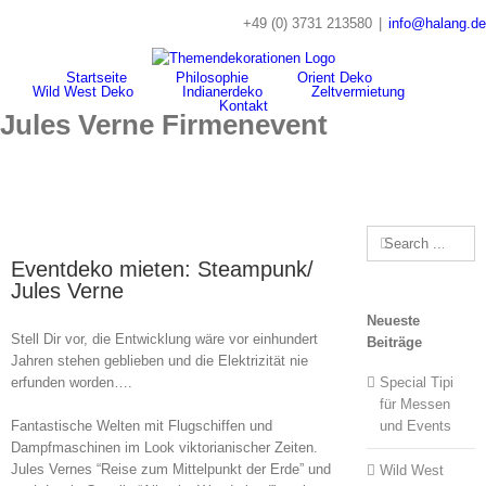
Skip
+49 (0) 3731 213580
|
info@halang.de
to
content
Startseite
Philosophie
Orient Deko
Wild West Deko
Indianerdeko
Zeltvermietung
Kontakt
Jules Verne Firmenevent
Search
for:
Eventdeko mieten: Steampunk/
Jules Verne
Neueste
Stell Dir vor, die Entwicklung wäre vor einhundert
Beiträge
Jahren stehen geblieben und die Elektrizität nie
erfunden worden….
Special Tipi
für Messen
Fantastische Welten mit Flugschiffen und
und Events
Dampfmaschinen im Look viktorianischer Zeiten.
Jules Vernes “Reise zum Mittelpunkt der Erde” und
Wild West