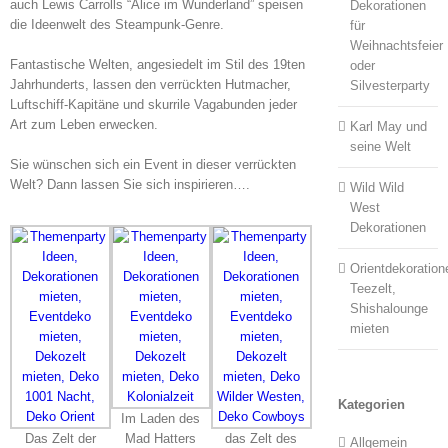
auch Lewis Carrolls “Alice im Wunderland” speisen
Dekorationen
die Ideenwelt des Steampunk-Genre.
für
Weihnachtsfeier
Fantastische Welten, angesiedelt im Stil des 19ten
oder
Jahrhunderts, lassen den verrückten Hutmacher,
Silvesterparty
Luftschiff-Kapitäne und skurrile Vagabunden jeder
Art zum Leben erwecken.
Karl May und
seine Welt
Sie wünschen sich ein Event in dieser verrückten
Welt? Dann lassen Sie sich inspirieren….
Wild Wild
West
Dekorationen
Orientdekoration
Teezelt,
Shishalounge
mieten
Kategorien
Im Laden des
Das Zelt der
Mad Hatters
das Zelt des
Allgemein