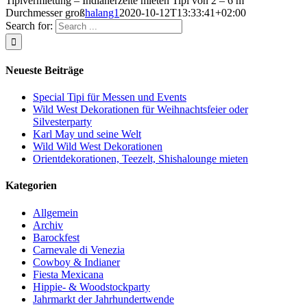
Tipivermietung – Indianerzelte mieten Tipi von 2 – 6 m
Durchmesser groß
halang1
2020-10-12T13:33:41+02:00
Search for:
Neueste Beiträge
Special Tipi für Messen und Events
Wild West Dekorationen für Weihnachtsfeier oder
Silvesterparty
Karl May und seine Welt
Wild Wild West Dekorationen
Orientdekorationen, Teezelt, Shishalounge mieten
Kategorien
Allgemein
Archiv
Barockfest
Carnevale di Venezia
Cowboy & Indianer
Fiesta Mexicana
Hippie- & Woodstockparty
Jahrmarkt der Jahrhundertwende