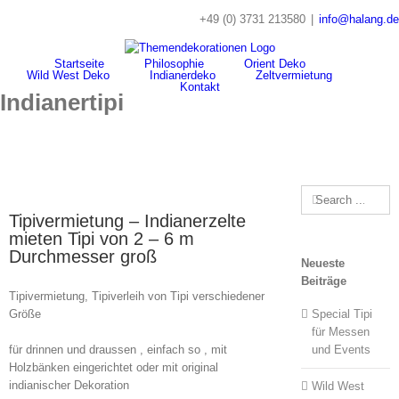
Skip
+49 (0) 3731 213580
|
info@halang.de
to
content
Startseite
Philosophie
Orient Deko
Wild West Deko
Indianerdeko
Zeltvermietung
Kontakt
Indianertipi
Search
for:
Tipivermietung – Indianerzelte
mieten Tipi von 2 – 6 m
Durchmesser groß
Neueste
Beiträge
Tipivermietung, Tipiverleih von Tipi verschiedener
Größe
Special Tipi
für Messen
für drinnen und draussen , einfach so , mit
und Events
Holzbänken eingerichtet oder mit original
indianischer Dekoration
Wild West