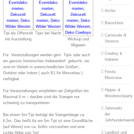
Archiv
Barockfest
Tipi als Offenzelt
Tipis bei Nacht
Carnevale di
mit Ausstellung
Wickiup und
Venezia
Wigwam
Cowboy &
Für Veranstaltungen werden gern Tipis oder auch
Indianer
ein ganzes historisches Indianerdorf gebucht, sie
sind im Verleih in unterschiedlichen Größen ,
Fiesta
Outdoor oder Indoor ( auch B1 für Messebau )
Mexicana
verfügbar.
Hippie- &
Für Veranstaltungen empfehlen wir Zeltgrößen bis
Woodstockparty
Maximal 6 m – darüber sind die Stangen nur
schwierig zu transportieren.
Jahrmarkt
der
Bei einem 5m-Tipi beträgt die Stangenlänge ca.
Jahrhundertwen
6,5m. Das heißt für ein 5m Tipi ist eine Grundfläche
(auf Wiese) von ca. 6x6m vorzusehen und eine
Landlust und
Lichte Höhe von 7m!