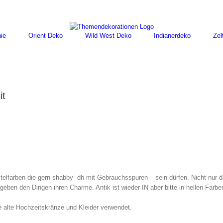
ie
Orient Deko
Wild West Deko
Indianerdeko
Zel
it
telfarben die gern shabby- dh mit Gebrauchsspuren – sein dürfen. Nicht nur 
 geben den Dingen ihren Charme. Antik ist wieder IN aber bitte in hellen Farbe
 alte Hochzeitskränze und Kleider verwendet.