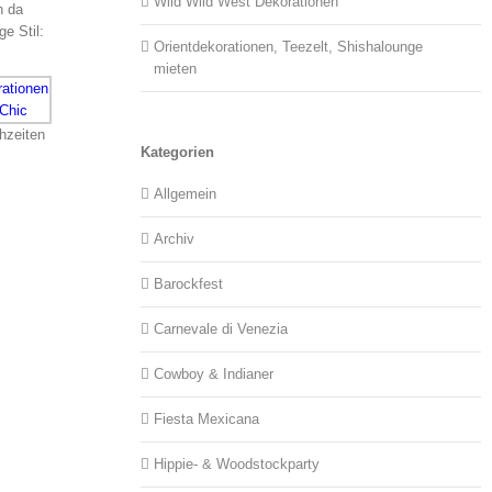
Wild Wild West Dekorationen
h da
e Stil:
Orientdekorationen, Teezelt, Shishalounge
mieten
hzeiten
Kategorien
Allgemein
Archiv
Barockfest
Carnevale di Venezia
Cowboy & Indianer
Fiesta Mexicana
Hippie- & Woodstockparty