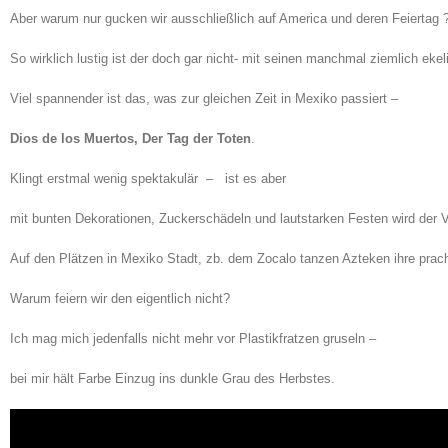
Aber warum nur gucken wir ausschließlich auf America und deren Feiertag 
So wirklich lustig ist der doch gar nicht- mit seinen manchmal ziemlich ek
Viel spannender ist das, was zur gleichen Zeit in Mexiko passiert –
Dios de los Muertos, Der Tag der Toten
.
Klingt erstmal wenig spektakulär – ist es aber
mit bunten Dekorationen, Zuckerschädeln und lautstarken Festen wird der V
Auf den Plätzen in Mexiko Stadt, zb. dem Zocalo tanzen Azteken ihre prac
Warum feiern wir den eigentlich nicht?
Ich mag mich jedenfalls nicht mehr vor Plastikfratzen gruseln –
bei mir hält Farbe Einzug ins dunkle Grau des Herbstes.