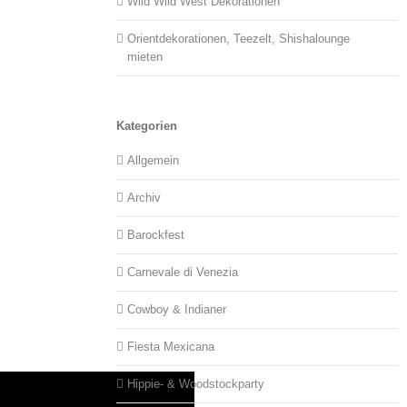
Wild Wild West Dekorationen
Orientdekorationen, Teezelt, Shishalounge
mieten
Kategorien
Allgemein
Archiv
Barockfest
Carnevale di Venezia
Cowboy & Indianer
Fiesta Mexicana
Hippie- & Woodstockparty