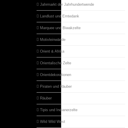
Jahrmarkt der Jahrhundertwende
Landlust und Erntedank
Marquee und Biwakzelte
Motivleinwände
Orient & Afrika
Orientalische Zelte
Orientdekorationen
Piraten und Räuber
Räuber
Tipis und Indianerzelte
Wild Wild West