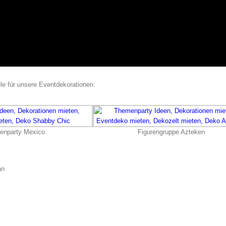
le für unsere Eventdekorationen:
enparty Mexico
Figurengruppe Azteken
n