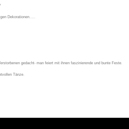
?
eligen Dekorationen…..
erstorbenen gedacht- man feiert mit ihnen faszinierende und bunte Feste.
htvollen Tänze.