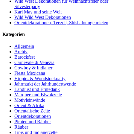
Wild West Dekorationen für Weihnachtsfeier oder
Silvesterparty
Karl May und seine Welt
Wild Wild West Dekorationen
Orientdekorationen, Teezelt, Shishalounge mieten
Kategorien
Allgemein
Archiv
Barockfest
Carnevale di Venezia
Cowboy & Indianer
Fiesta Mexicana
Hippie- & Woodstockparty
Jahrmarkt der Jahrhundertwende
Landlust und Erntedank
Marquee und Biwakzelte
Motivleinwände
Orient & Afrika
Orientalische Zelte
Orientdekorationen
Piraten und Räuber
Räuber
Tipis und Indianerzelte