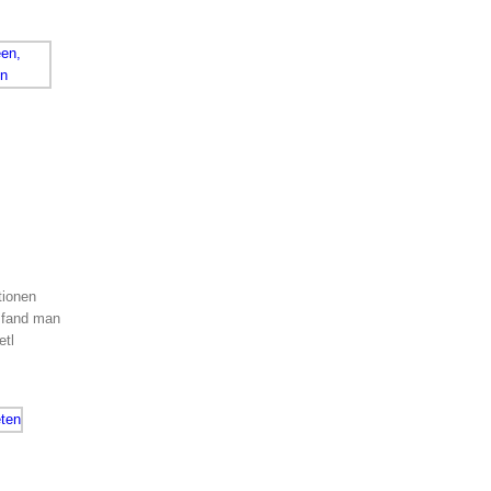
tionen
n fand man
etl