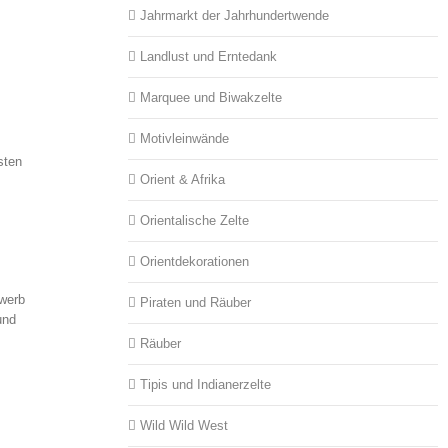
Jahrmarkt der Jahrhundertwende
Landlust und Erntedank
Marquee und Biwakzelte
Motivleinwände
sten
Orient & Afrika
Orientalische Zelte
Orientdekorationen
ewerb
Piraten und Räuber
und
Räuber
Tipis und Indianerzelte
Wild Wild West