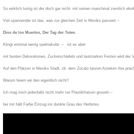
So wirklich lustig ist der doch gar nicht- mit seinen manchmal ziemlich ek
Viel spannender ist das, was zur gleichen Zeit in Mexiko passiert –
Dios de los Muertos, Der Tag der Toten
.
Klingt erstmal wenig spektakulär – ist es aber
mit bunten Dekorationen, Zuckerschädeln und lautstarken Festen wird der V
Auf den Plätzen in Mexiko Stadt, zb. dem Zocalo tanzen Azteken ihre prac
Warum feiern wir den eigentlich nicht?
Ich mag mich jedenfalls nicht mehr vor Plastikfratzen gruseln –
bei mir hält Farbe Einzug ins dunkle Grau des Herbstes.