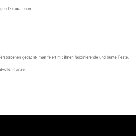
eligen Dekorationen…..
erstorbenen gedacht- man feiert mit ihnen faszinierende und bunte Feste.
htvollen Tänze.