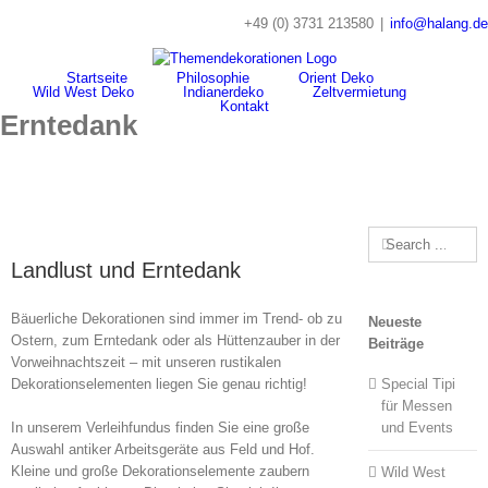
Skip
+49 (0) 3731 213580
|
info@halang.de
to
content
Startseite
Philosophie
Orient Deko
Wild West Deko
Indianerdeko
Zeltvermietung
Kontakt
Erntedank
Search
for:
Landlust und Erntedank
Bäuerliche Dekorationen sind immer im Trend- ob zu
Neueste
Ostern, zum Erntedank oder als Hüttenzauber in der
Beiträge
Vorweihnachtszeit – mit unseren rustikalen
Dekorationselementen liegen Sie genau richtig!
Special Tipi
für Messen
In unserem Verleihfundus finden Sie eine große
und Events
Auswahl antiker Arbeitsgeräte aus Feld und Hof.
Kleine und große Dekorationselemente zaubern
Wild West