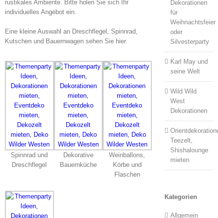
rustikales Ambiente. Bitte holen Sie sich Ihr
Dekorationen
individuelles Angebot ein.
für
Weihnachtsfeier
Eine kleine Auswahl an Dreschflegel, Spinnrad,
oder
Kutschen und Bauernwagen sehen Sie hier.
Silvesterparty
Karl May und
seine Welt
Wild Wild
West
Dekorationen
Orientdekoration
Teezelt,
Shishalounge
Spinnrad und
Dekorative
Weinballons,
mieten
Dreschflegel
Bauernküche
Körbe und
Flaschen
Kategorien
Allgemein