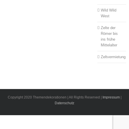
Wild Wild
West
Zelte der
Römer bis
ins frühe
Mittelalter
Zeltvermietung
Copyright 2020 Themendekorationen | All Rights Reserved |
Impressum
|
Datenschutz