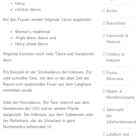
fancy
chicken dance.
Archiv
Bei den Frauen werden folgende Tänze angeboten:
Barockfest
Woman’s traditional
Carnevale di
Jingle dress dance und
Venezia
fancy shawl dance.
Regional kommen noch viele Tänze und Variationen
Cowboy &
dazu.
Indianer
Ein Beispiel ist der Smokedance der Irokesen. Ein
Fiesta
sehr schneller Tanz, mit dem in der alten Zeit der
Mexicana
Rauch vom qualmenden Feuer aus dem Langhaus
vertrieben wurde.
Hippie- &
Woodstockparty
Oder der Horsedance. Der Tanz stammt aus dem
Nordwesten der USA und es werden Pferde
Jahrmarkt
dargestellt. Der Adlertanz aus dem Südwesten oder
der
der Reifentanz, der als Showtanz in ganz
Jahrhundertwen
Nordamerika beheimatet ist.
Landlust und