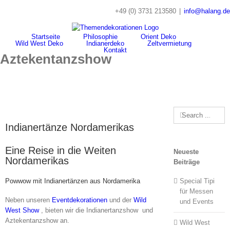
Skip
+49 (0) 3731 213580
|
info@halang.de
to
content
Startseite
Philosophie
Orient Deko
Wild West Deko
Indianerdeko
Zeltvermietung
Kontakt
Aztekentanzshow
Search
for:
Indianertänze Nordamerikas
Eine Reise in die Weiten
Neueste
Nordamerikas
Beiträge
Powwow mit Indianertänzen aus Nordamerika
Special Tipi
für Messen
Neben unseren
Eventdekorationen
und der
Wild
und Events
West Show
, bieten wir die Indianertanzshow und
Aztekentanzshow an.
Wild West