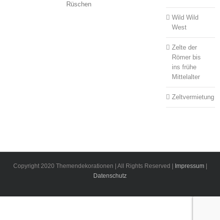
Rüschen
Wild Wild
West
Zelte der
Römer bis
ins frühe
Mittelalter
Zeltvermietung
Copyright 2020 Themendekorationen | All Rights Reserved |
Impressum
|
Datenschutz