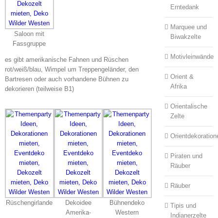
Erntedank
Marquee und
Saloon mit
Biwakzelte
Fassgruppe
Motivleinwände
es gibt amerikanische Fahnen und Rüschen
rot/weiß/blau, Wimpel um Treppengeländer, den
Orient &
Bartresen oder auch vorhandene Bühnen zu
Afrika
dekorieren (teilweise B1)
Orientalische
Zelte
Orientdekoration
Piraten und
Räuber
Räuber
Rüschengirlande
Dekoidee
Bühnendeko
Tipis und
Amerika-
Western
Indianerzelte