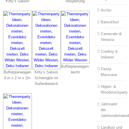
“Kitty’s Saloon”
Absperrung
Archiv
Barockfest
Carnevale di
Venezia
Cowboy &
Indianer
Buffetplanwagen-
Fiesta
Buffetplanwagen
Kitty’s Saloon
leicht
Mexicana
4 m x 2 m x 2m
Schwingtür im
Außenbereich
Hippie- &
Woodstockparty
Jahrmarkt
der
Jahrhundertwen
Landlust und