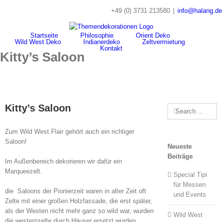
Skip
+49 (0) 3731 213580
|
info@halang.de
to
content
Startseite
Philosophie
Orient Deko
Wild West Deko
Indianerdeko
Zeltvermietung
Kontakt
Kitty’s Saloon
Kitty’s Saloon
Search
for:
Zum Wild West Flair gehört auch ein richtiger
Saloon!
Neueste
Beiträge
Im Außenbereich dekorieren wir dafür ein
Marqueezelt.
Special Tipi
für Messen
die Saloons der Pionierzeit waren in alter Zeit oft
und Events
Zelte mit einer großen Holzfassade, die erst später,
als der Westen nicht mehr ganz so wild war, wurden
Wild West
die westernzelte durch Häuser ersetzt wurden.